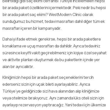
Belirtildiği gibi saç ekimi cerrahisi Türkiye incelemeleri hepsi
bir arada paket özelliklerini içermektedir. Peki nedir bu hepsi
bir arada paket saç ekimi? WestModern Clinic olarak
sunduğumuz bu hizmet, tedavi masrafları dahil diğer tüm ek
masrafları içeren bir kampanyadır.
Daha iyi ifade etmek gerekirse, hepsi bir arada paketlere
konaklama ve uçuş masrafları da dahildir. Ayrıca tedaviniz
süresince keyifli vakit geçirebilmeniz için kişiye özel seyahat
ve aktivite planları oluşturmak da bu paketlerin içinde yer
alan bir ayrıcalıktır.
Kliniğimizin hepsi bir arada paket seçeneklerini tercih
ederseniz sizin için uçak bileti ayarlayabiliriz. Ayrıca
Türkiye’ye geldiğinizde sizi hava alanından alıp kliniğimize
veya otelimize bırakıyoruz. Aynı zamanda lüks oteli sizin için
ayarlayıp rezervasyon yaptıracağız. Yani tedavi için ülkemize