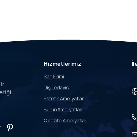
Hizmetlerimiz
İl
Saç Ekimi
ir
Diş Tedavisi
tiği ,
Estetik Ameliyatlar
i
Burun Ameliyatları
Obezite Ameliyatları