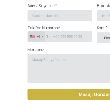
Adınız Soyadınız*
E-posta
Telefon Numarası*
Konu*
+1
—Ple
Mesajınız
Alternative: