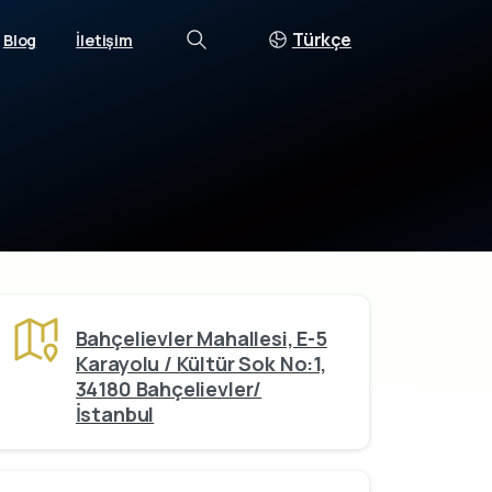
Türkçe
Blog
İletişim
Search
Bahçelievler Mahallesi, E-5
Karayolu / Kültür Sok No:1,
34180 Bahçelievler/
İstanbul