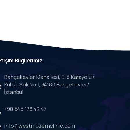
etişim
Bilgilerimiz
Bahçelievler Mahallesi, E-5 Karayolu /
Kültür Sok No:1, 34180 Bahçelievler/
İstanbul
+90 545 176 42 47
info@westmodernclinic.com