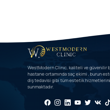
WestModern Clinic, kaliteli ve güvenilir b
hastane ortamında saç ekimi , burun este
diş tedavisi gibi tüm estetik hizmetlerin
sunmaktadır.