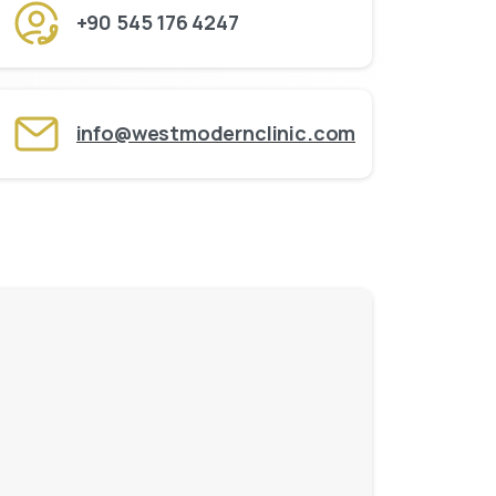
+90 545 176 4247
info@westmodernclinic.com