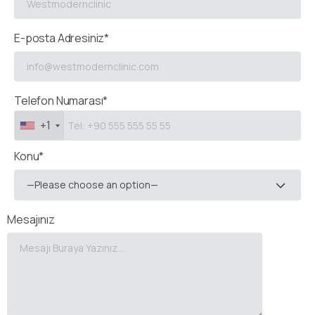
E-posta Adresiniz*
Telefon Numarası*
+1
Konu*
—Please choose an option—
Mesajınız