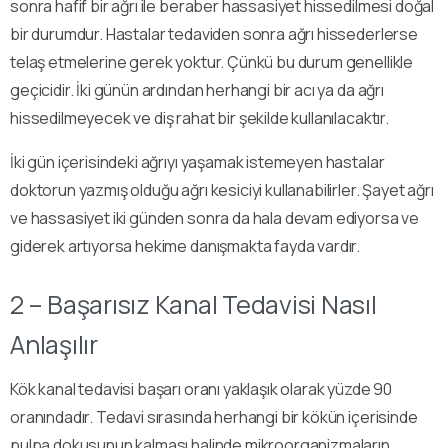
sonra hafif bir ağrı ile beraber hassasiyet hissedilmesi doğal
bir durumdur. Hastalar tedaviden sonra ağrı hissederlerse
telaş etmelerine gerek yoktur. Çünkü bu durum genellikle
geçicidir. İki günün ardından herhangi bir acı ya da ağrı
hissedilmeyecek ve diş rahat bir şekilde kullanılacaktır.
İki gün içerisindeki ağrıyı yaşamak istemeyen hastalar
doktorun yazmış olduğu ağrı kesiciyi kullanabilirler. Şayet ağrı
ve hassasiyet iki günden sonra da hala devam ediyorsa ve
giderek artıyorsa hekime danışmakta fayda vardır.
2 – Başarısız Kanal Tedavisi Nasıl
Anlaşılır
Kök kanal tedavisi başarı oranı yaklaşık olarak yüzde 90
oranındadır. Tedavi sırasında herhangi bir kökün içerisinde
pulpa dokusunun kalması halinde mikroorganizmaların